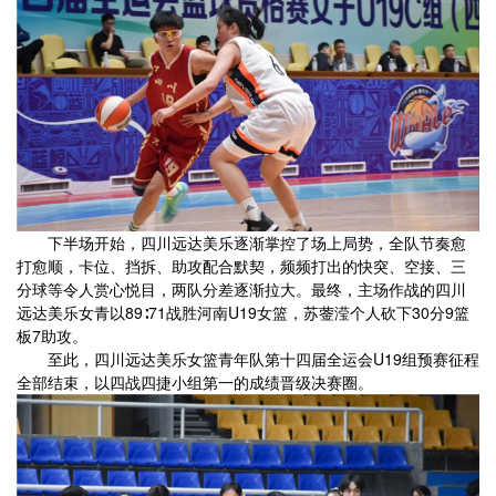
下半场开始，四川远达美乐逐渐掌控了场上局势，全队节奏愈
打愈顺，卡位、挡拆、助攻配合默契，频频打出的快突、空接、三
分球等令人赏心悦目，两队分差逐渐拉大。最终，主场作战的四川
远达美乐女青以89∶71战胜河南U19女篮，苏蓥滢个人砍下30分9篮
板7助攻。
至此，四川远达美乐女篮青年队第十四届全运会U19组预赛征程
全部结束，以四战四捷小组第一的成绩晋级决赛圈。