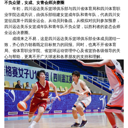
不负众望，女成、女青会师决赛圈
年初，四川远达美乐篮球俱乐部与四川省体育局和四川体育职
业学院达成共识，由俱乐部组建女篮成年队和青年队，代表四川女
篮征战第十四届全运会。从动员到备战，从模拟对抗到参加预赛，
四川远达美乐女篮成年队和青年队不负众望，以胜利者的姿态会师
全运会决赛圈。
成绩来之不易，这是四川远达美乐篮球俱乐部全体成员团结一
致，齐心协力朝着既定目标努力的回报。同时，也离不开省体育
局、省体育职业学院、省篮球运动管理中心及省篮协各级领导的关
心与帮助，更离不开广大球迷和各界朋友的支持和理解。