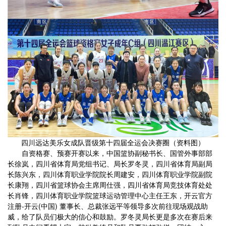
四川远达美乐女成队晋级第十四届全运会决赛圈（资料图）
自资格赛、预赛开赛以来，中国篮协副秘书长、国管外事部部
长徐岚，四川省体育局党组书记、局长罗冬灵，四川省体育局副局
长陈兴东，四川体育职业学院院长周建安，四川体育职业学院副院
长康翔，四川省篮球协会主席周仕强，四川省体育局竞技体育处处
长肖锋，四川体育职业学院篮球运动管理中心主任王东，开云官方
注册-开云(中国) 董事长、总裁张远平等领导多次前往现场观战助
威，给了队员们极大的信心和鼓励。罗冬灵局长更是多次在赛后来