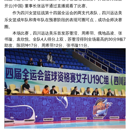
开云(中国) 董事长张远平通过直播观看了比赛。
作为四川女篮征战第十四届全运会的两支代表队，四川远达美
乐女篮成年队和青年队在预赛阶段的表现可圈可点，成功会师决赛
圈。
本场比赛，四川远达美乐首发苏蓥滢、周希羽、俄地晶凌、张
书璇、袁欣悦。全队4人得分上双，苏蓥滢得到全场最高的30分9板7
助攻、陈玥坤17分、周希羽12分、张书璇11分。