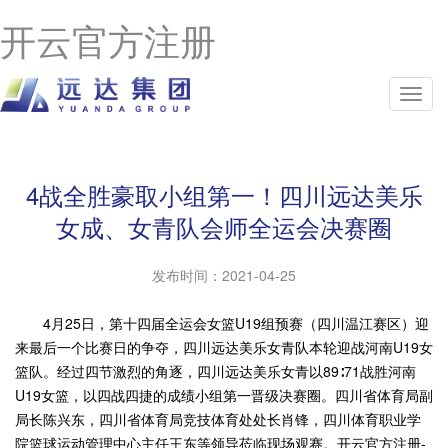
开云官方注册
4战全胜豪取小组第一！四川远达美乐
女成、女青队会师全运会决赛圈
发布时间：
2021-04-25
4月25日，第十四届全运会女篮U19组预赛（四川温江赛区）迎
来最后一个比赛日的争夺，四川远达美乐女青队本轮迎战河南U19女
篮队。经过四节激烈的角逐，四川远达美乐女青以89∶71战胜河南
U19女篮，以四战四捷的成绩小组第一晋级决赛圈。四川省体育局副
局长陈兴东，四川省体育局竞技体育处处长肖锋，四川体育职业学
院篮球运动管理中心主任王东等领导莅临现场观赛。开云官方注册-