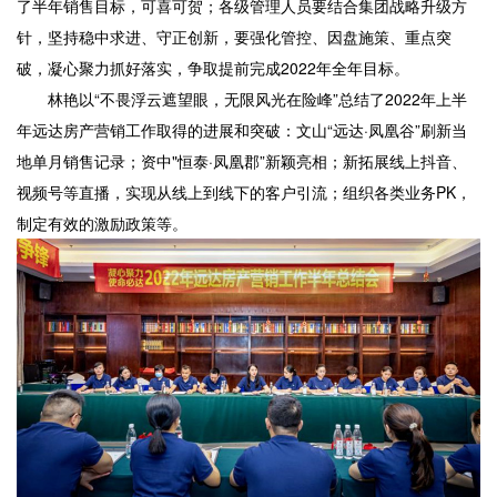
了半年销售目标，可喜可贺；各级管理人员要结合集团战略升级方
针，坚持稳中求进、守正创新，要强化管控、因盘施策、重点突
破，凝心聚力抓好落实，争取提前完成2022年全年目标。
林艳以“不畏浮云遮望眼，无限风光在险峰”总结了2022年上半
年远达房产营销工作取得的进展和突破：文山“远达·凤凰谷”刷新当
地单月销售记录；资中"恒泰·凤凰郡”新颖亮相；新拓展线上抖音、
视频号等直播，实现从线上到线下的客户引流；组织各类业务PK，
制定有效的激励政策等。