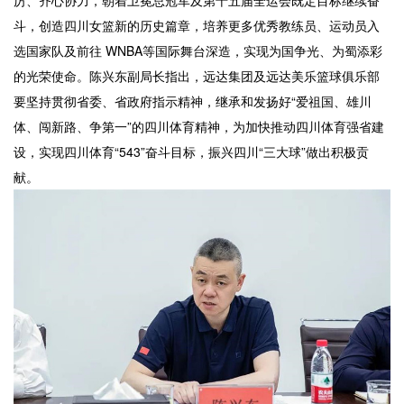
斗，创造四川女篮新的历史篇章，培养更多优秀教练员、运动员入
选国家队及前往 WNBA等国际舞台深造，实现为国争光、为蜀添彩
的光荣使命。陈兴东副局长指出，远达集团及远达美乐篮球俱乐部
要坚持贯彻省委、省政府指示精神，继承和发扬好“爱祖国、雄川
体、闯新路、争第一”的四川体育精神，为加快推动四川体育强省建
设，实现四川体育“543”奋斗目标，振兴四川“三大球”做出积极贡
献。