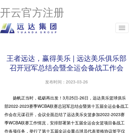
开云官方注册
王者远达，赢得美乐 | 远达美乐俱乐部
召开冠军总结会暨全运会备战工作会
发布时间：
2023-03-26
扬帆正当时，砥砺再出发！3月25日-26日，远达美乐篮球俱乐
部2022-2023赛季WCBA联赛总冠军总结会暨第十五届全运会备战工
作会在元谋召开，会议全面总结了远达美乐女篮参加2022-2023赛
季WCBA联赛工作情况，安排部署第十五届全运会女篮项目备战工
作各项任务，举行了第十五届全运会重点球员代表资格协议签字仪