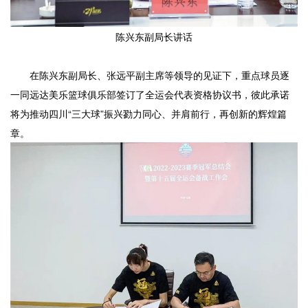
陈兴东副局长讲话
在陈兴东副局长、张远平副主席等领导的见证下，重点球员逐
一同远达美乐篮球俱乐部签订了全运会代表资格协议书，彼此承诺
将为推动四川“三大球”振兴勠力同心、并肩前行，再创新的辉煌篇
章。