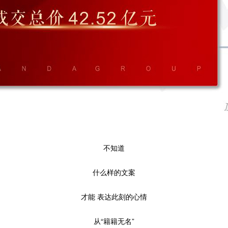
不知道
什么样的文案
才能 表达此刻的心情
从“籍籍无名”