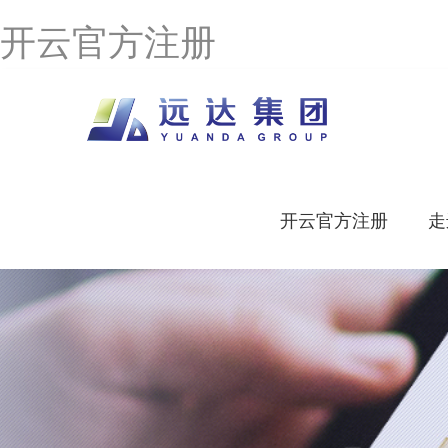
开云官方注册
开云官方注册
走