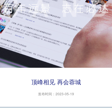
顶峰相见 再会蓉城
发布时间：
2023-05-19