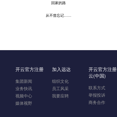
回家的路
从不曾忘记……
开云官方注册
加入远达
开云官方注册
云(中国)
集团新闻
组织文化
联系方式
业务快讯
员工风采
举报投诉
视频中心
我要应聘
商务合作
媒体视野