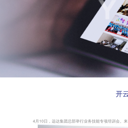
开云
4月10日，远达集团总部举行业务技能专项培训会。