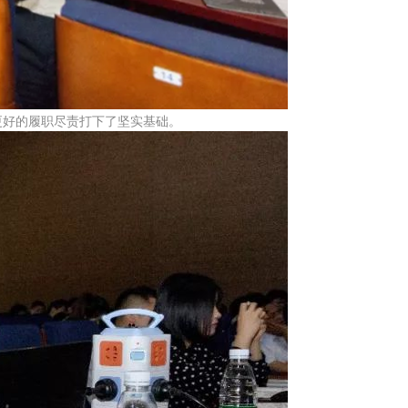
更好的履职尽责打下了坚实基础。