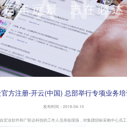
官方注册-开云(中国) 总部举行专项业务
发布时间：
2019-04-10
来自宏业软件和广联达科技的工作人员亲临现场，对集团招标采购中心员