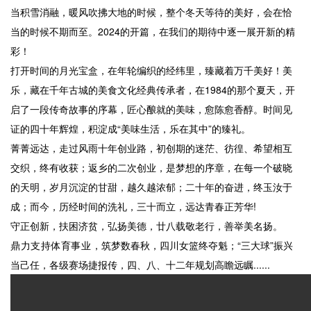
当积雪消融，暖风吹拂大地的时候，整个冬天等待的美好，会在恰
当的时候不期而至。2024的开篇，在我们的期待中逐一展开新的精
彩！
打开时间的月光宝盒，在年轮编织的经纬里，臻藏着万千美好！美
乐，藏在千年古城的美食文化经典传承者，在1984的那个夏天，开
启了一段传奇故事的序幕，匠心酿就的美味，愈陈愈香醇。时间见
证的四十年辉煌，积淀成“美味生活，乐在其中”的臻礼。
菁菁远达，走过风雨十年创业路，初创期的迷茫、彷徨、希望相互
交织，终有收获；返乡的二次创业，是梦想的序章，在每一个破晓
的天明，岁月沉淀的甘甜，越久越浓郁；二十年的奋进，终玉汝于
成；而今，历经时间的洗礼，三十而立，远达青春正芳华!
守正创新，扶困济贫，弘扬美德，廿八载敬老行，善举美名扬。
鼎力支持体育事业，
筑梦数春秋，四川女篮终夺魁；“三大球”振兴
当己任，各级赛场捷报传，四、八、十二年规划高瞻远瞩......