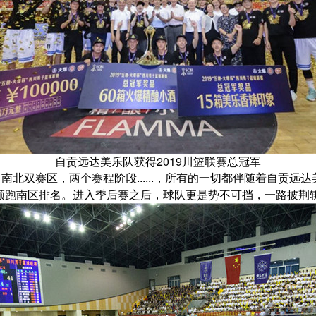
自贡远达美乐队获得2019川篮联赛总冠军
、南北双赛区，两个赛程阶段......，所有的一切都伴随着自贡
领跑南区排名。进入季后赛之后，球队更是势不可挡，一路披荆