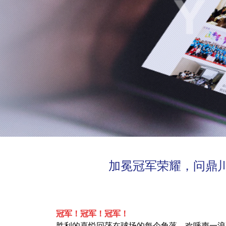
加冕冠军荣耀，问鼎川
冠军！冠军！冠军！
胜利的喜悦回荡在球场的每个角落，欢呼声一浪高