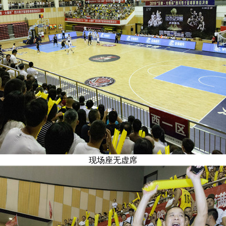
现场座无虚席