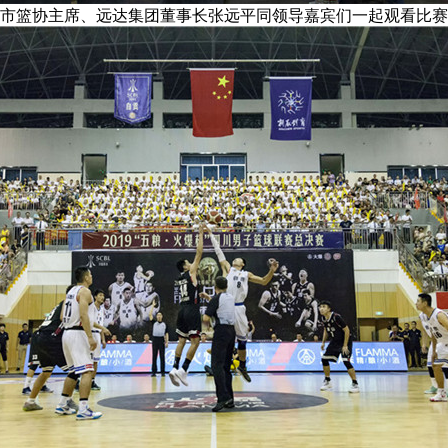
市篮协主席、远达集团董事长张远平同领导嘉宾们一起观看比赛