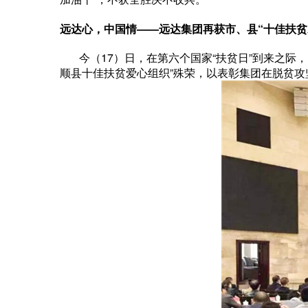
远达心，中国情——远达集团再获市、县“十佳扶贫
今（17）日，在第六个国家“扶贫日”到来之际
顺县十佳扶贫爱心组织”殊荣，以表彰集团在脱贫攻