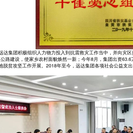
后，远达集团积极组织人力物力投入到抗震救灾工作当中，并向灾区捐
公路建设，使家乡农村面貌焕然一新；今年8月，集团出资63.6
地脱贫攻坚工作开展。2018年至今，远达集团各项社会公益支出