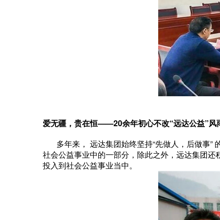
爱无疆，贵在恒——20余年初心不改“远达公益”风
多年来， 远达集团始终坚持“先做人，后做事”
社会公益事业中的一部分，除此之外，远达集团还
投入到社会公益事业当中。