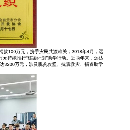
款100万元，携手灾民共渡难关；2018年4月，远
万元持续推行“栋梁计划”助学行动。近两年来，远达
达3200万元，涉及脱贫攻坚、抗震救灾、捐资助学