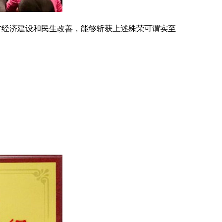
方经济建设和民生改善，能够斩获上述殊荣可谓实至