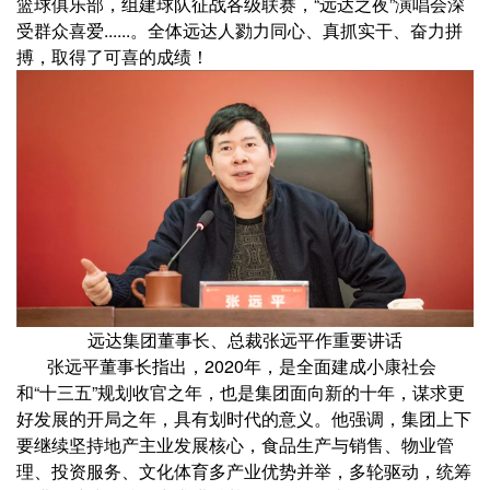
篮球俱乐部，组建球队征战各级联赛，“远达之夜”演唱会深
受群众喜爱......。全体远达人勠力同心、真抓实干、奋力拼
搏，取得了可喜的成绩！
远达集团董事长、总裁张远平作重要讲话
张远平董事长指出，2020年，是全面建成小康社会
和“十三五”规划收官之年，也是集团面向新的十年，谋求更
好发展的开局之年，具有划时代的意义。他强调，集团上下
要继续坚持地产主业发展核心，食品生产与销售、物业管
理、投资服务、文化体育多产业优势并举，多轮驱动，统筹