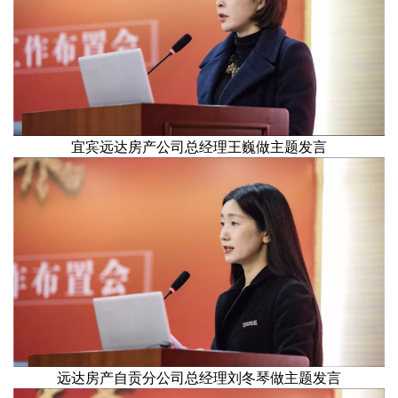
宜宾远达房产公司总经理王巍做主题发言
远达房产自贡分公司总经理刘冬琴做主题发言