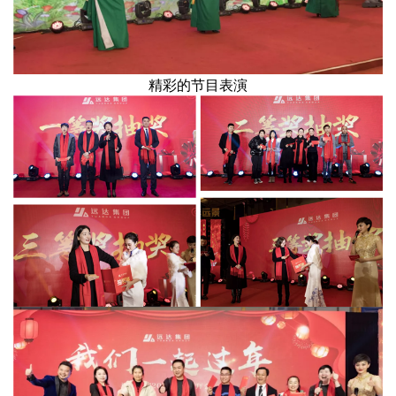
精彩的节目表演