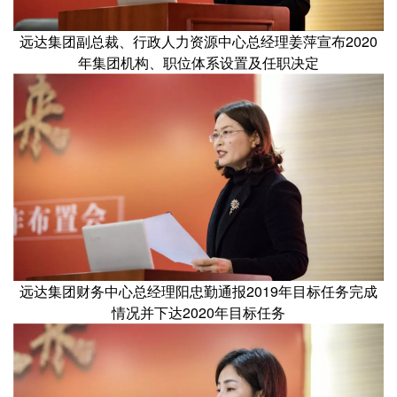
远达集团副总裁、行政人力资源中心总经理姜萍宣布2020
年集团机构、职位体系设置及任职决定
远达集团财务中心总经理阳忠勤通报2019年目标任务完成
情况并下达2020年目标任务