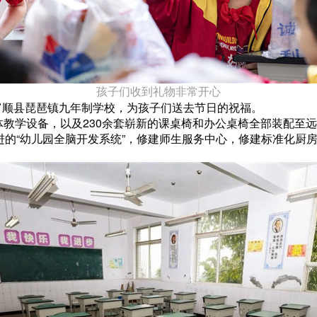
孩子们收到礼物非常开心
富顺县琵琶镇九年制学校，为孩子们送去节日的祝福。
体教学设备，以及230余套崭新的课桌椅和办公桌椅全部装配至
进的“幼儿园全脑开发系统”，修建师生服务中心，修建标准化厨