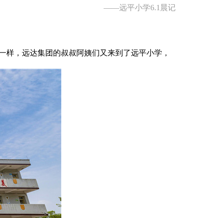
——远平小学6.1晨记
一样，远达集团的叔叔阿姨们又来到了远平小学，