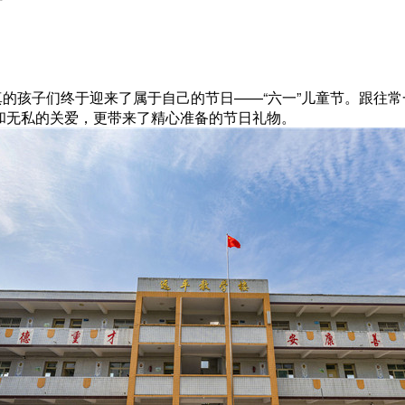
孩子们终于迎来了属于自己的节日——“六一”儿童节。跟往常
和无私的关爱，更带来了精心准备的节日礼物。