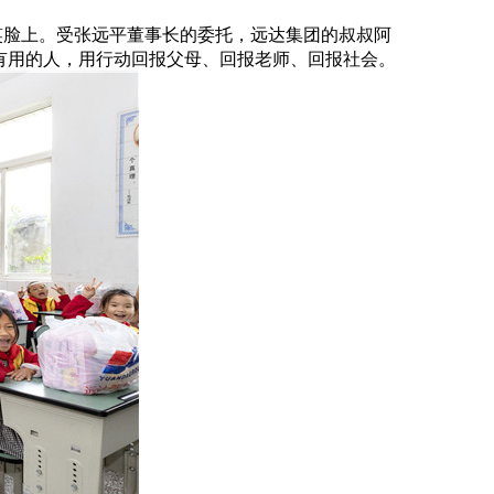
笑脸上。受张远平董事长的委托，远达集团的叔叔阿
有用的人，用行动回报父母、回报老师、回报社会。