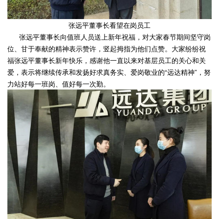
张远平董事长看望在岗员工
张远平董事长向值班人员送上新年祝福，对大家春节期间坚守岗
位、甘于奉献的精神表示赞许，竖起拇指为他们点赞。大家纷纷祝
福张远平董事长新年快乐，感谢他一直以来对基层员工的关心和关
爱，表示将继续传承和发扬好求真务实、爱岗敬业的“远达精神”，努
力站好每一班岗、值好每一次勤。