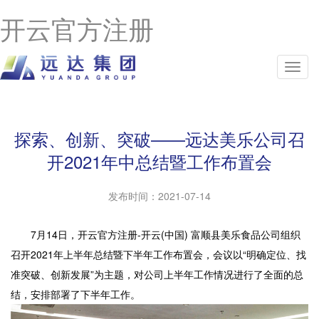
开云官方注册
探索、创新、突破——远达美乐公司召
开2021年中总结暨工作布置会
发布时间：
2021-07-14
7月14日，开云官方注册-开云(中国) 富顺县美乐食品公司组织
召开2021年上半年总结暨下半年工作布置会，会议以“明确定位、找
准突破、创新发展”为主题，对公司上半年工作情况进行了全面的总
结，安排部署了下半年工作。