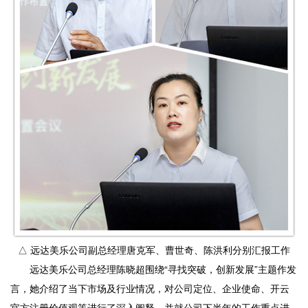
△ 远达美乐公司副总经理唐克军、曹世奇、陈洪利分别汇报工作
远达美乐公司总经理陈晓超围绕“寻找突破，创新发展”主题作发
言，她介绍了当下市场及行业情况，对公司定位、企业使命、开云
官方注册价值观等进行了深入阐释，并就公司下半年的工作重点进