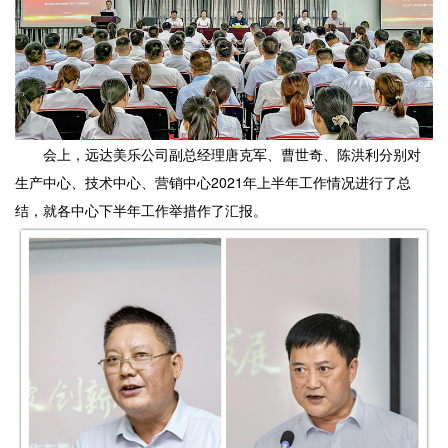
会上，远达美乐公司副总经理唐克军、曹世奇、陈洪利分别对
生产中心、技术中心、营销中心2021年上半年工作情况进行了总
结，就各中心下半年工作举措作了汇报。