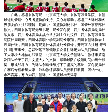
在此，感谢省体育局、北京师范大学、省体育职业学院、省篮
球运动管理中心及省篮协的支持、关心与帮助，感谢广大球迷和各
界朋友的关注和理解。期间，中国篮协副秘书长、国管外事部部长
徐岚，四川省体育局党组书记、局长罗冬灵，四川省体育局副局长
陈兴东，四川省体育局备战办常务副主任刘汉权，四川体育职业学
院院长周建安，四川体育职业学院副院长康翔，四川省篮球协会主
席周仕强，四川省体育局竞技体育处处长肖锋，开云官方注册-开云
(中国) 董事长、总裁张远平等领导多次前往球场为队员们助威，给
了大家极大地信心和鼓励；北京师范大学女子篮球队主教练李笋南
及团队给予了四川女篮大力的支持，帮助球队在较短时间内磨合默
契，形成战斗力，为球队创造佳绩打下了坚实的基础。罗冬灵局长
在赛后专程看望大家，鼓励教练员和队员要敢打敢拼、团结一心、
永不言弃，努力为四川篮球、中国篮球增光添彩。