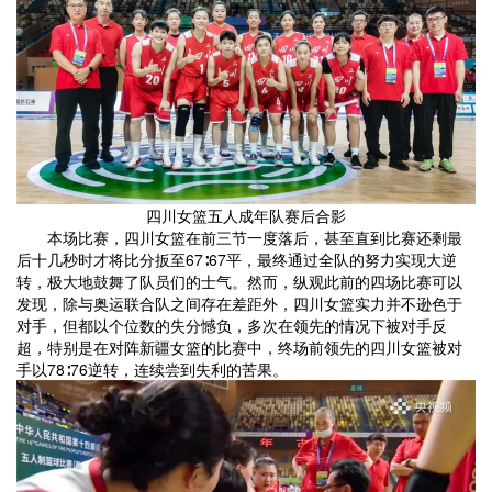
四川女篮五人成年队赛后合影
本场比赛，四川女篮在前三节一度落后，甚至直到比赛还剩最
后十几秒时才将比分扳至67∶67平，最终通过全队的努力实现大逆
转，极大地鼓舞了队员们的士气。然而，纵观此前的四场比赛可以
发现，除与奥运联合队之间存在差距外，四川女篮实力并不逊色于
对手，但都以个位数的失分憾负，多次在领先的情况下被对手反
超，特别是在对阵新疆女篮的比赛中，终场前领先的四川女篮被对
手以78∶76逆转，连续尝到失利的苦果。