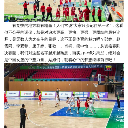
有竞技的地方就有输赢！人们常说“大家只会记住第一名”，这看
似不公平的调侃，却是对追求更高、更快、更强、更团结的最好诠
释，是无数人为之奋斗的目标，这不正是体育的魅力吗？邵婷、赵
雪同、李双菲、唐子婷、张敬一、肖桐、熊中怡……，从资格赛到
决赛圈，我们对这些名字越来越熟悉，而实力中锋刘禹彤，绝对会
是中国女篮的中坚力量。姑娘们，朝着心中的梦想继续前行吧！