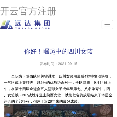
开云官方注册
你好！崛起中的四川女篮
发布时间：
2021-09-15
全队防下陕西队的关键进攻，四川女篮用最后4秒钟发动快攻，
一气呵成上篮打进，以2分的优势绝杀对手，全队沸腾！9月14日上
午，在第十四届全运会五人篮球女子成年组第七、八名争夺中，四
川女篮以69∶67战胜东道主陕西女篮，以第七名的成绩结束了本届全
运会的全部征程，创造了近28年来的最好成绩。