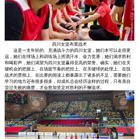
四川女篮布置战术
这是一支年轻的、充满战斗力的四川女篮，她们本可以走得更
远，她们在球场上和训练场上挥洒汗水、奋力竞逐，她们渴求胜利
和喝彩声，她们渴望为四川女篮赢得至高的荣誉。确实，她们在关
键机会的把握上、在场面节奏的把控上、在关键球的处理上、在技
战术的贯彻上、在比赛的阅读上都暴露出了诸多的不足，需要她们
学习的地方还有很多很多，但成长总会经历这样的过程，只有亲自
尝过失败的痛楚，才会愈加坚定对胜利的不懈追求。