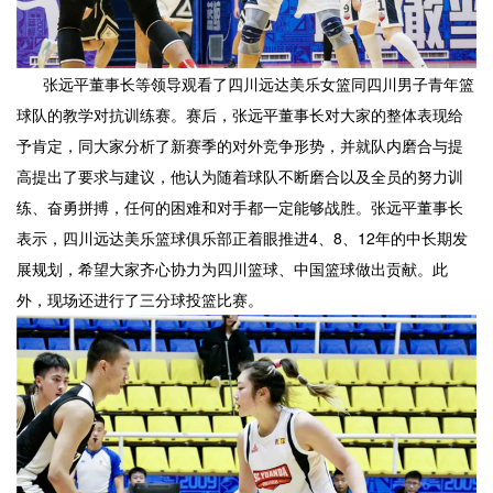
张远平董事长等领导观看了四川远达美乐女篮同四川男子青年篮
球队的教学对抗训练赛。赛后，张远平董事长对大家的整体表现给
予肯定，同大家分析了新赛季的对外竞争形势，并就队内磨合与提
高提出了要求与建议，他认为随着球队不断磨合以及全员的努力训
练、奋勇拼搏，任何的困难和对手都一定能够战胜。张远平董事长
表示，四川远达美乐篮球俱乐部正着眼推进4、8、12年的中长期发
展规划，希望大家齐心协力为四川篮球、中国篮球做出贡献。此
外，现场还进行了三分球投篮比赛。