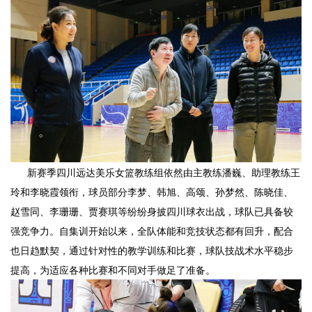
新赛季四川远达美乐女篮教练组依然由主教练潘巍、助理教练王
玲和李晓霞领衔，球员部分李梦、韩旭、高颂、孙梦然、陈晓佳、
赵雪同、李珊珊、贾赛琪等纷纷身披四川球衣出战，球队已具备较
强竞争力。自集训开始以来，全队体能和竞技状态都有回升，配合
也日趋默契，通过针对性的教学训练和比赛，球队技战术水平稳步
提高，为适应各种比赛和不同对手做足了准备。