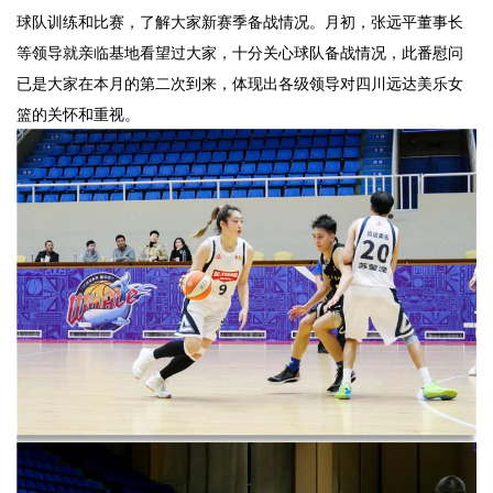
球队训练和比赛，了解大家新赛季备战情况。月初，张远平董事长
等领导就亲临基地看望过大家，十分关心球队备战情况，此番慰问
已是大家在本月的第二次到来，体现出各级领导对四川远达美乐女
篮的关怀和重视。