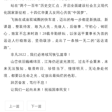
站在“两个一百年”历史交汇点，开启全面建设社会主义现代
化国家新征程，十四亿华夏儿女同心共筑“
中
国
梦
”。
飞驰在成渝双城圈的快车道，迈出的每一步都是新挑战、新
课题，整装待发、敢为人先，先做人，后做事，守初心，铸匠
心，致富不忘来时路！28载辛勤耕耘，以张远平董事长为首的
远达人行稳致远、坚劲跋涉，走出了一条独一无二的“远达道
路”。
非凡2022，我们必将续写恢弘篇章！
山峦依旧巍峨绵亘，江海仍还波光澹沱。
过去不会重来，未
来无法预知，敬畏昨日、珍惜当下、憧憬明天，无论身处何
境，都要以生命之光，绽放出最灿烂的色彩。
踔厉奋发，笃行不怠！
让我们一起向未来！祝福国泰民安！
上一篇
下一篇