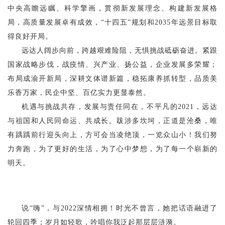
中央高瞻远瞩、科学擎画，贯彻新发展理念、构建新发展格
局，高质量发展卓有成效，“十四五”规划和2035年远景目标取
得良好开局。
远达人阔步向前，跨越艰难险阻，无惧挑战砥砺奋进。紧跟
国家战略步伐，战疫情、兴产业、扬公益，企业发展多荣耀；
布局成渝开新局，深耕文体谱新篇，稳拓康养抓转型，品质美
乐香万家，民企中坚、百亿实力更显泰然。
机遇与挑战共存，发展与责任同在，不平凡的2021，远达
与祖国和人民同命运、共成长。跋涉多坎坷，正道是沧桑，唯
有踽踽前行迎头向上，方可会当凌绝顶，一览众山小！我们努
力奔跑，为了更好的生活，为了心中梦想，为了每一个崭新的
明天。
说“嗨”，与2022深情相拥！时光不曾言，她把话语融进了
轮回四季；岁月如轻歌，吟唱你我泛起那层层涟漪。