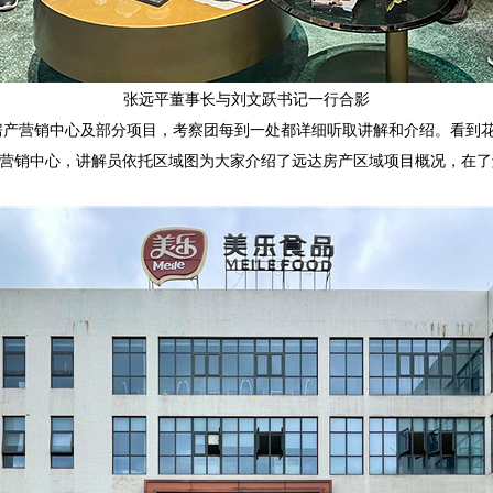
张远平董事长与刘文跃书记一行合影
营销中心及部分项目，考察团每到一处都详细听取讲解和介绍。看到花
产营销中心，讲解员依托区域图为大家介绍了远达房产区域项目概况，在