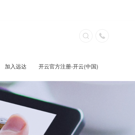
加入远达
开云官方注册-开云(中国)