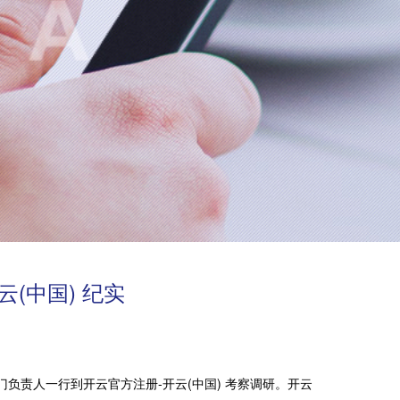
(中国) 纪实
责人一行到开云官方注册-开云(中国) 考察调研。开云