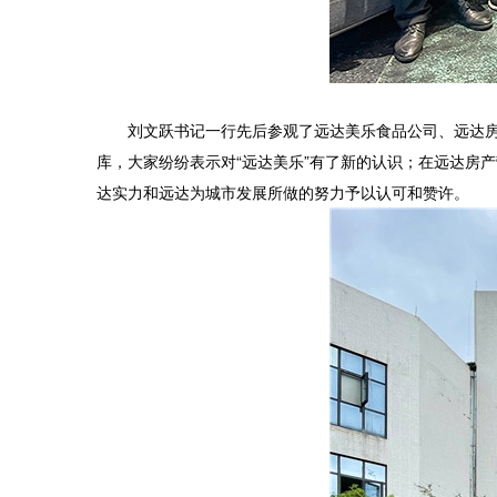
刘文跃书记一行先后参观了远达美乐食品公司、远达房产
库，大家纷纷表示对“远达美乐”有了新的认识；在远达房
达实力和远达为城市发展所做的努力予以认可和赞许。