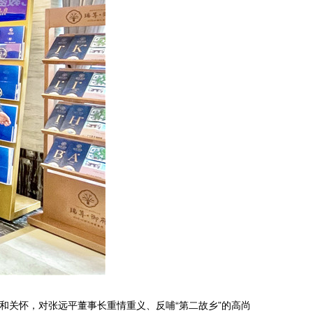
关怀，对张远平董事长重情重义、反哺“第二故乡”的高尚