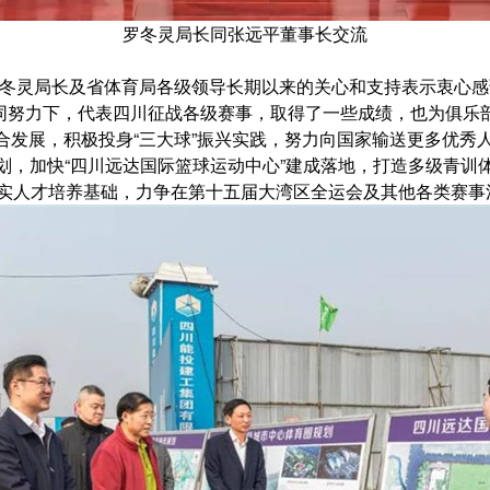
罗冬灵局长同张远平董事长交流
冬灵局长及省体育局各级领导长期以来的关心和支持表示衷心感
同努力下，代表四川征战各级赛事，取得了一些成绩，也为俱乐
社融合发展，积极投身“三大球”振兴实践，努力向国家输送更多优
规划，加快“四川远达国际篮球运动中心”建成落地，打造多级青训
夯实人才培养基础，力争在第十五届大湾区全运会及其他各类赛事