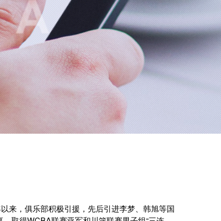
年以来，俱乐部积极引援，先后引进李梦、韩旭等国
，取得WCBA联赛亚军和川篮联赛男子组“三连