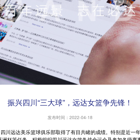
振兴四川“三大球”，远达女篮争先锋！
发布时间：
2022-04-18
投入，四川远达美乐篮球俱乐部取得了有目共睹的成绩。特别是近一
洲杯等任务，积极组织四川远达女篮备战全运会及参加各级赛事