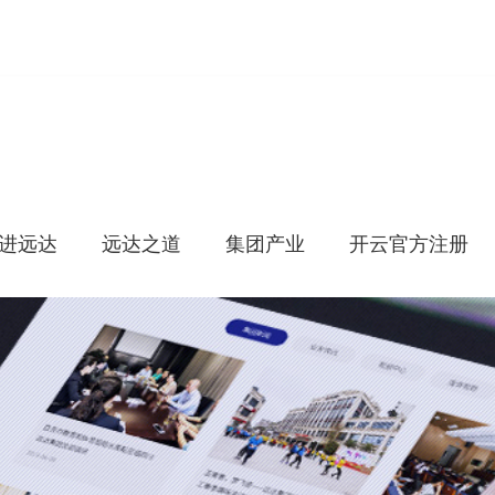
进远达
远达之道
集团产业
开云官方注册