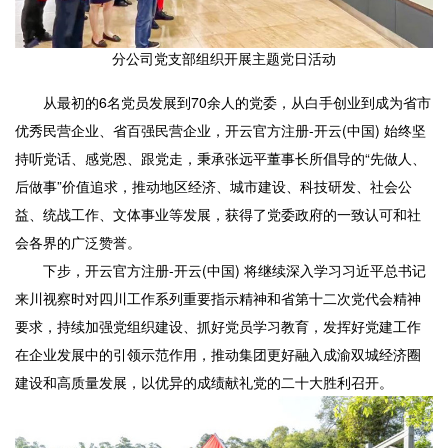
分公司党支部组
织开展主题党日活动
从最初的6名党员发展到70余人的党委，从白手创业到成为省市
优秀民营企业、省百强民营企业，开云官方注册-开云(中国) 始终坚
持听党话、感党恩、跟党走，秉承张远平董事长所倡导的“先做人、
后做事”价值追求，推动地区经济、城市建设、科技研发、社会公
益、统战工作、文体事业等发展，获得了党委政府的一致认可和社
会各界的广泛赞誉。
下步，开云官方注册-开云(中国) 将继续深入学习习近平总书记
来川视察时对四川工作系列重要指示精神和省第十二次党代会精神
要求，持续加强党组织建设、抓好党员学习教育，发挥好党建工作
在企业发展中的引领示范作用，推动集团更好融入成渝双城经济圈
建设和高质量发展，以优异的成绩献礼党的二十大胜利召开。