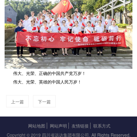
伟大、光荣、正确的中国共产党万岁！
伟大、光荣、英雄的中国人民万岁！
上一篇
下一篇
网站地图
网站声明
友情链接
联系方式
Copyright © 2019 四川省远达集团有限公司.
All Rights Reserved.