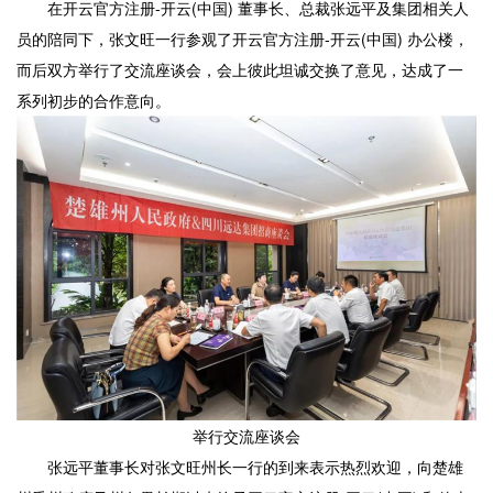
在开云官方注册-开云(中国) 董事长、总裁张远平及集团相关人
员的陪同下，张文旺一行参观了开云官方注册-开云(中国) 办公楼，
而后双方举行了交流座谈会，会上彼此坦诚交换了意见，达成了一
系列初步的合作意向。
举行交流座谈会
张远平董事长对张文旺州长一行的到来表示热烈欢迎，向楚雄