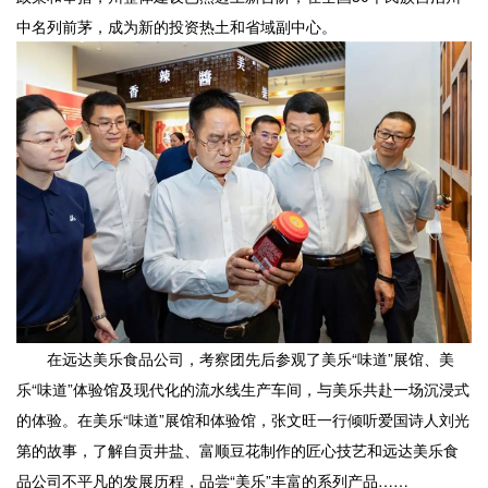
中名列前茅，成为新的投资热土和省域副中心。
在远达美乐食品公司，考察团先后参观了美乐“味道”展馆、美
乐“味道”体验馆及现代化的流水线生产车间，与美乐共赴一场沉浸式
的体验。在美乐“味道”展馆和体验馆，张文旺一行倾听爱国诗人刘光
第的故事，了解自贡井盐、富顺豆花制作的匠心技艺和远达美乐食
品公司不平凡的发展历程，品尝“美乐”丰富的系列产品……