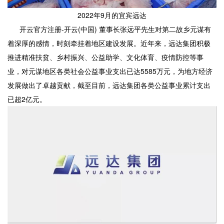
2022年9月的宜宾远达
开云官方注册-开云(中国) 董事长张远平先生对第二故乡元谋有
着深厚的感情，时刻牵挂着地区建设发展。近年来，远达集团积极
推进精准扶贫、乡村振兴、公益助学、文化体育、疫情防控等事
业，对元谋地区各类社会公益事业支出已达5585万元，为地方经济
发展做出了卓越贡献，截至目前，远达集团各类公益事业累计支出
已超2亿元。