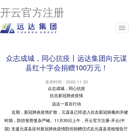
开云官方注册
众志成城，同心抗疫丨远达集团向元谋
县红十字会捐赠100万元！
发布时间：
2022-11-30
众志成城，同心抗疫
抗击新冠肺炎疫情
远达一直在行动
近期，新冠肺炎疫情扩散，元谋县已经进入抗击新冠病毒的关键
时期，防控形势复杂严峻。11月30日上午，开云官方注册-开云(中
国) 支援元谋县应对新冠肺炎疫情防控捐赠仪式在元谋县党校报告厅