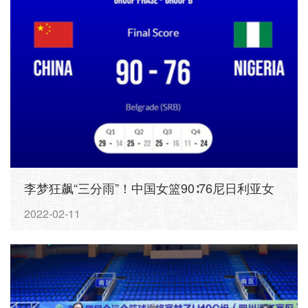
李梦狂飙“三分雨”！中国女篮90∶76尼日利亚女
篮迎开门红
2022-02-11