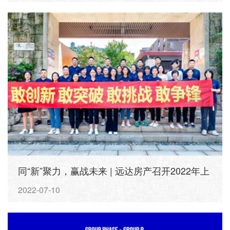
同“新”聚力，赢战未来 | 远达房产召开2022年上
半年营销工作总结会
2022-07-10