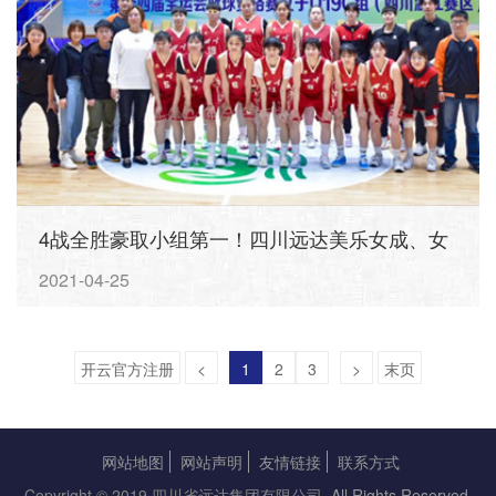
4战全胜豪取小组第一！四川远达美乐女成、女
青队会师全运会决赛圈
2021-04-25
开云官方注册
<
1
2
3
>
末页
网站地图
网站声明
友情链接
联系方式
Copyright © 2019 四川省远达集团有限公司.
All Rights Reserved.