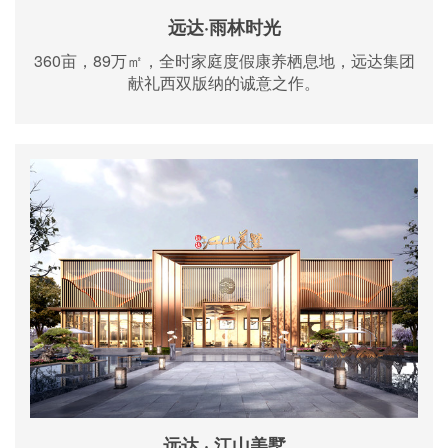
远达·雨林时光
360亩，89万㎡，全时家庭度假康养栖息地，远达集团
献礼西双版纳的诚意之作。
远达 · 江山美墅