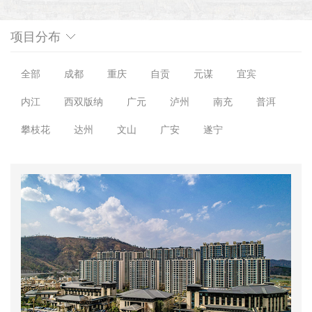
项目分布
全部
成都
重庆
自贡
元谋
宜宾
内江
西双版纳
广元
泸州
南充
普洱
攀枝花
达州
文山
广安
遂宁