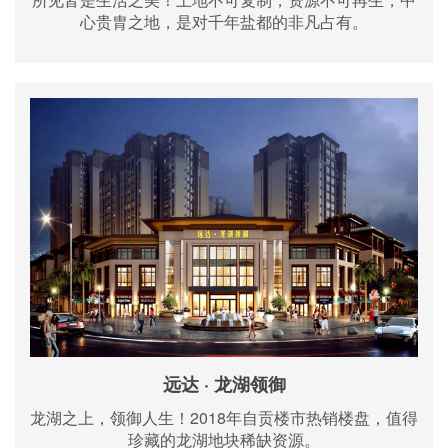
心贵胄之地，是对千年盐都的非凡占有。
远达 · 龙湖领御
龙湖之上，领御人生！2018年自贡楼市热销楼盘，值得
珍藏的龙湖地块稀缺资源。