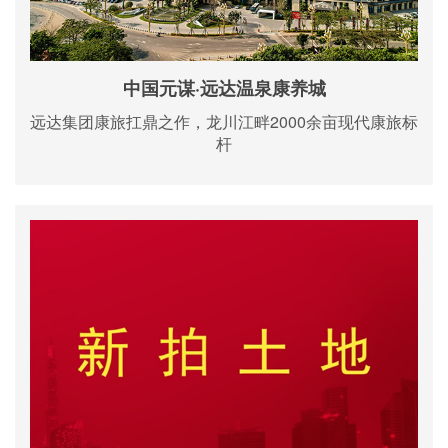
中国元谋·远达温泉康养城
远达集团康旅扛鼎之作，龙川江畔2000余亩现代康旅标
杆