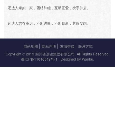
远达人亲如一家，团结和睦，互助互爱，携手并肩。
远达人志存高远，不断进取，不断创新，共圆梦想。
网站地图
网站声明
友情链接
联系方式
Copyright © 2019 四川省远达集团有限公司.
All Rights Reserved.
蜀ICP备11016549号-1
. Designed by Wanhu.