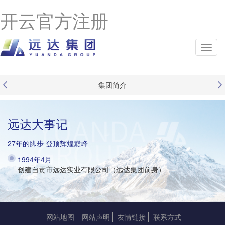
开云官方注册
集团简介
远达大事记
27年的脚步 登顶辉煌巅峰
1994年4月
创建自贡市远达实业有限公司（远达集团前身）
网站地图
网站声明
友情链接
联系方式