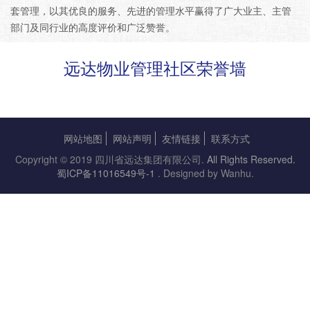
套管理，以其优良的服务、先进的管理水平赢得了广大业主、主管
部门及同行业的高度评价和广泛赞誉。
远达物业管理社区荣誉墙
网站地图
网站声明
友情链接
联系方式
Copyright © 2019 四川省远达集团有限公司.
All Rights Reserved.
蜀ICP备11016549号-1
. Designed by Wanhu.