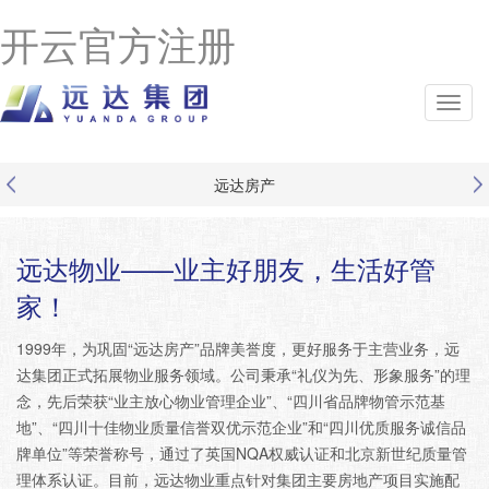
开云官方注册
远达房产
远达物业——业主好朋友，生活好管
家！
1999年，为巩固“远达房产”品牌美誉度，更好服务于主营业务，远
达集团正式拓展物业服务领域。公司秉承“礼仪为先、形象服务”的理
念，先后荣获“业主放心物业管理企业”、“四川省品牌物管示范基
地”、“四川十佳物业质量信誉双优示范企业”和“四川优质服务诚信品
牌单位”等荣誉称号，通过了英国NQA权威认证和北京新世纪质量管
理体系认证。目前，远达物业重点针对集团主要房地产项目实施配