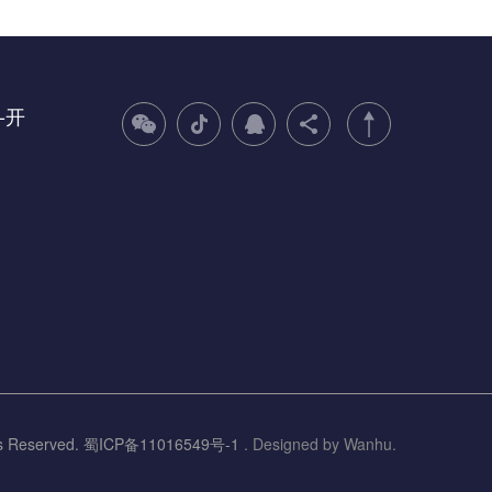
-开
ts Reserved.
蜀ICP备11016549号-1
. Designed by Wanhu.