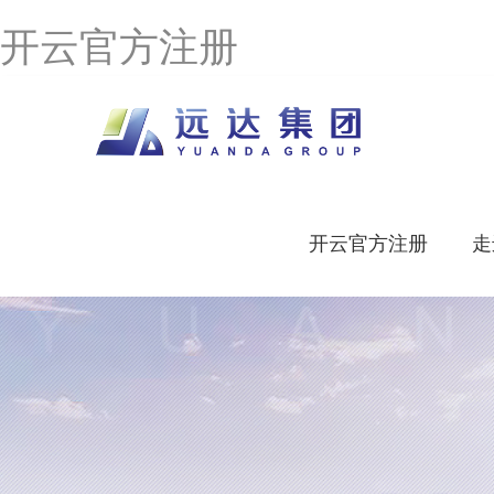
开云官方注册
开云官方注册
走