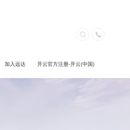
加入远达
开云官方注册-开云(中国)